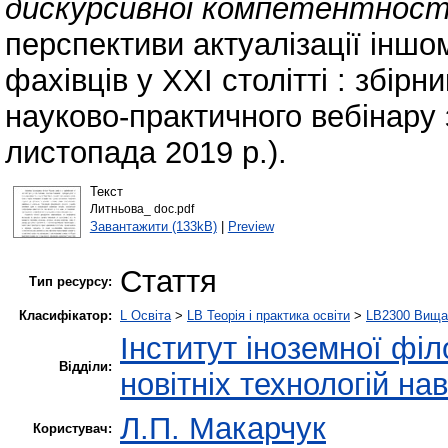
дискурсивної компетентност
перспективи актуалізації іншо
фахівців у ХХІ столітті : збірн
науково-практичного вебінару
листопада 2019 р.).
Текст
Литньова_ doc.pdf
Завантажити (133kB)
|
Preview
Стаття
Тип ресурсу:
Класифікатор:
L Освіта
>
LB Теорія і практика освіти
>
LB2300 Вища 
Інститут іноземної філ
Відділи:
новітніх технологій на
Л.П. Макарчук
Користувач: