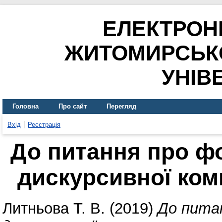
ЕЛЕКТРОН
ЖИТОМИРСЬК
УНІВ
Головна
Про сайт
Перегляд
Вхід
Реєстрація
До питання про ф
дискурсивної ком
Литньова Т. В.
(2019)
До пита