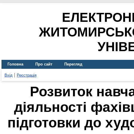
ЕЛЕКТРОН
ЖИТОМИРСЬК
УНІВ
Головна
Про сайт
Перегляд
Вхід
Реєстрація
Розвиток навч
діяльності фахів
підготовки до ху