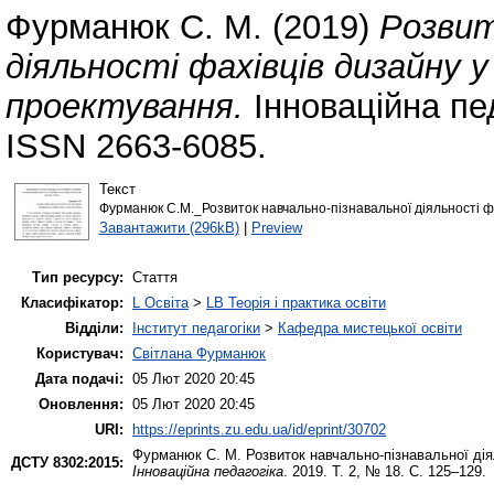
Фурманюк С. М.
(2019)
Розвит
діяльності фахівців дизайну 
проектування.
Інноваційна пед
ISSN 2663-6085.
Текст
Фурманюк С.М._Розвиток навчально-пізнавальної діяльності фа
Завантажити (296kB)
|
Preview
Тип ресурсу:
Стаття
Класифікатор:
L Освіта
>
LB Теорія і практика освіти
Відділи:
Інститут педагогіки
>
Кафедра мистецької освіти
Користувач:
Світлана Фурманюк
Дата подачі:
05 Лют 2020 20:45
Оновлення:
05 Лют 2020 20:45
URI:
https://eprints.zu.edu.ua/id/eprint/30702
Фурманюк С. М.
Розвиток навчально-пізнавальної дія
ДСТУ 8302:2015:
Інноваційна педагогіка
. 2019. Т. 2, № 18. С. 125–129.