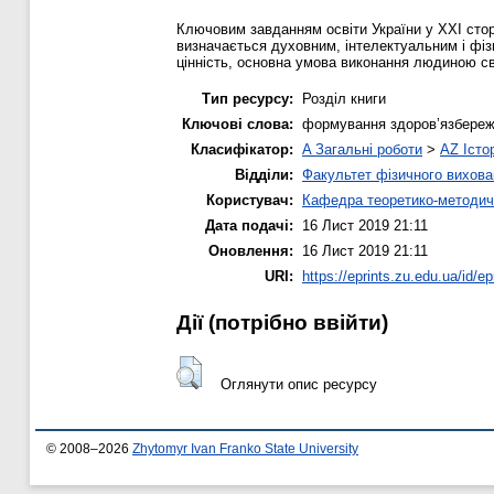
Ключовим завданням освіти України у ХХІ стор
визначається духовним, інтелектуальним і фіз
цінність, основна умова виконання людиною сво
Тип ресурсу:
Розділ книги
Ключові слова:
формування здоров’язбережув
Класифікатор:
A Загальні роботи
>
AZ Істо
Відділи:
Факультет фізичного вихова
Користувач:
Кафедра теоретико-методичн
Дата подачі:
16 Лист 2019 21:11
Оновлення:
16 Лист 2019 21:11
URI:
https://eprints.zu.edu.ua/id/ep
Дії ​​(потрібно ввійти)
Оглянути опис ресурсу
© 2008–2026
Zhytomyr Ivan Franko State University