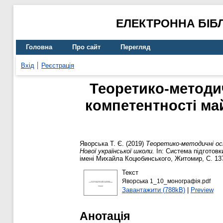
ЕЛЕКТРОННА БІБ
Головна
Про сайт
Перегляд
Вхід
Реєстрація
Теоретико-методи
компетентності май
Яворська Т. Є.
(2019)
Теоретико-методичні ос
Нової української школи.
In: Система підготовк
імені Михайла Коцюбинського, Житомир, С. 137
Текст
Яворська 1_10_монографія.pdf
Завантажити (788kB)
|
Preview
Анотація