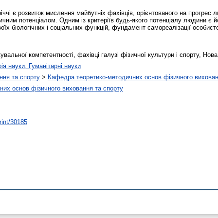
іччі є розвиток мислення майбутніх фахівців, орієнтованого на прогрес 
ичним потенціалом. Одним із критеріїв будь-якого потенціалу людини є й
їх біологічних і соціальних функцій, фундамент самореалізації особисто
альної компетентності, фахівці галузі фізичної культури і спорту, Нов
рія науки. Гуманітарні науки
ння та спорту
>
Кафедра теоретико-методичних основ фізичного вихован
их основ фізичного виховання та спорту
rint/30185