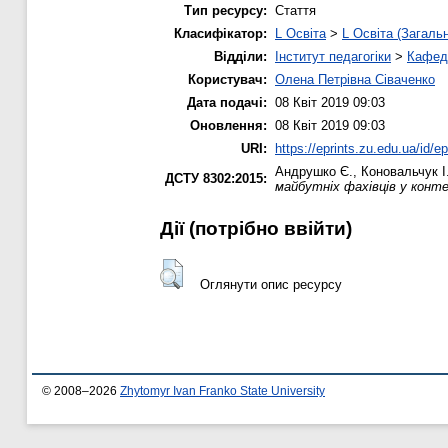
Тип ресурсу:
Стаття
Класифікатор:
L Освіта
>
L Освіта (Загаль
Відділи:
Інститут педагогіки
>
Кафедр
Користувач:
Олена Петрівна Сіваченко
Дата подачі:
08 Квіт 2019 09:03
Оновлення:
08 Квіт 2019 09:03
URI:
https://eprints.zu.edu.ua/id/e
Андрушко Є.
,
Коновальчук І.
ДСТУ 8302:2015:
майбутніх фахівців у конте
Дії ​​(потрібно ввійти)
Оглянути опис ресурсу
© 2008–2026
Zhytomyr Ivan Franko State University