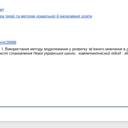
не)
а теорії та методик дошкільної й інклюзивної освіти
print/28998
 І.
Використання методу моделювання у розвитку зв’язного мовлення в д
ксті становлення Нової української школи : компетентнісний підхід : зб