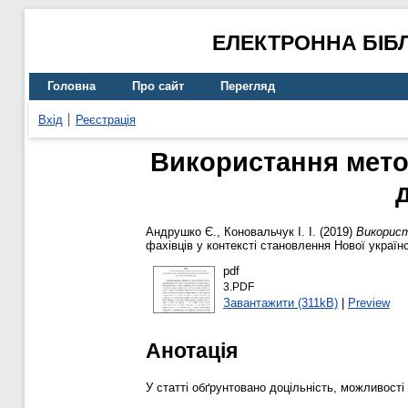
ЕЛЕКТРОННА БІБ
Головна
Про сайт
Перегляд
Вхід
Реєстрація
Використання мето
Андрушко Є.
,
Коновальчук І. І.
(2019)
Використ
фахівців у контексті становлення Нової українс
pdf
3.PDF
Завантажити (311kB)
|
Preview
Анотація
У статті обґрунтовано доцільність, можливост