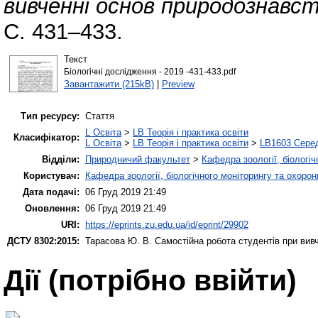
вивченні основ природознавст
С. 431–433.
Текст
Біологічні дослідження - 2019 -431-433.pdf
Завантажити (215kB)
|
Preview
Тип ресурсу:
Стаття
L Освіта
>
LB Теорія і практика освіти
Класифікатор:
L Освіта
>
LB Теорія і практика освіти
>
LB1603 Серед
Відділи:
Природничий факультет
>
Кафедра зоології, біологі
Користувач:
Кафедра зоології, біологічного моніторингу та охоро
Дата подачі:
06 Груд 2019 21:49
Оновлення:
06 Груд 2019 21:49
URI:
https://eprints.zu.edu.ua/id/eprint/29902
ДСТУ 8302:2015:
Тарасова Ю. В.
Самостійна робота студентів при вив
Дії ​​(потрібно ввійти)