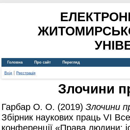
ЕЛЕКТРОН
ЖИТОМИРСЬК
УНІВ
Головна
Про сайт
Перегляд
Вхід
Реєстрація
Злочини п
Гарбар О. О.
(2019)
Злочини п
Збірник наукових праць VІ Все
конференції «Права людини: іс