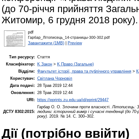
(до 70-річчя прийняття Загаль
Житомир, 6 грудня 2018 року).
pdf
Гарбар_Літописець_14-страницы-300-302.pdf
Завантажити (1MB)
|
Preview
Тип ресурсу:
Стаття
Класифікатор:
K Закон
>
K Право (Загальне)
Відділи:
Факультет історії, права та публічного управління
>
К
Користувач:
Світлана Чорновіл
Дата подачі:
28 Трав 2019 12:44
Оновлення:
28 Трав 2019 12:44
URI:
https://eprints.zu.edu.ua/id/eprint/29447
Гарбар О. О.
Злочини проти власності.
Літописець: З
ДСТУ 8302:2015:
людини: історичний вимір і сучасні тенденції (до 70
року)
. 2019. № 14. С. 300–302.
Дії ​​(потрібно ввійти)