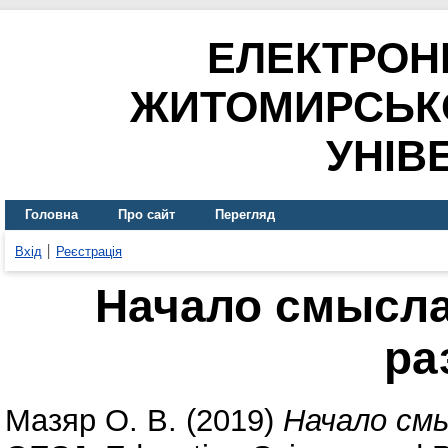
ЕЛЕКТРОН
ЖИТОМИРСЬК
УНІВ
Головна
Про сайт
Перегляд
Вхід
Реєстрація
Начало смысла
ра
Мазяр О. В.
(2019)
Начало смы