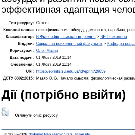
эффективная адаптация челов
Тип ресурсу:
Стаття
Ключові слова:
психофизиология, абсурд, доминанта, парабиоз, реф
Класифікатор:
B Філософія, психологія, релігія
>
BF Психологія
Відділи:
Соціально-психологічний факультет
>
Кафедра соціал
Користувач:
Олег Мазяр
Дата подачі:
01 Жовт 2019 11:14
Оновлення:
01 Жовт 2019 11:14
URI:
https://eprints.zu.edu.ua/id/eprint/29859
ДСТУ 8302:2015:
Мазяр О. В.
Начало смысла: физиологическая разви
Дії ​​(потрібно ввійти)
Оглянути опис ресурсу
© 2008–2026
Zhytomyr Ivan Franko State University