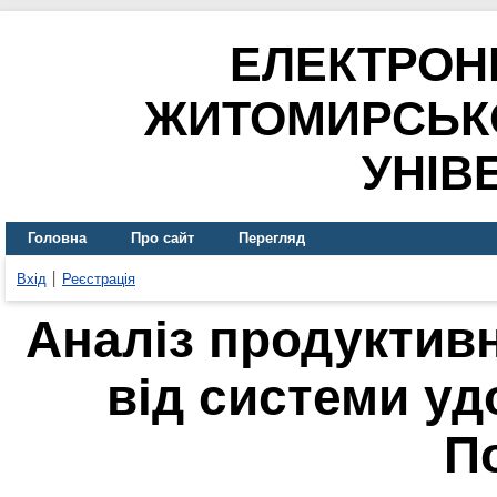
ЕЛЕКТРОН
ЖИТОМИРСЬК
УНІВ
Головна
Про сайт
Перегляд
Вхід
Реєстрація
Аналіз продуктивн
від системи уд
П