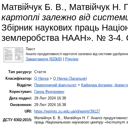
Матвійчук Б. В.
,
Матвійчук Н. Г
картоплі залежно від системи 
Збірник наукових праць Націон
землеробства НААН». № 3-4. 
Текст
Аналіз продуктивності картоплі залежно від системи удобрення
Завантажити (820kB)
|
Preview
Тип ресурсу:
Стаття
Класифікатор:
Q Наука
>
Q Наука (Загальне)
Відділи:
Природничий факультет
>
Кафедра ботаніки, біоресу
Користувач:
Ганна Федорович
Дата подачі:
29 Лют 2024 16:38
Оновлення:
29 Лют 2024 16:38
URI:
https://eprints.zu.edu.ua/id/eprint/39127
Матвійчук Б. В.
,
Матвійчук Н. Г.
Аналіз продуктивност
ДСТУ 8302:2015:
праць Національного наукового центру «Інститут