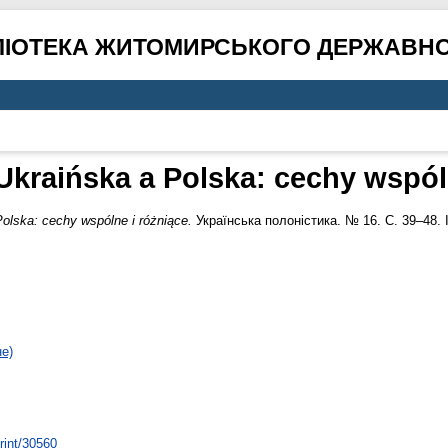
ЛІОТЕКА ЖИТОМИРСЬКОГО ДЕРЖАВНО
kraińska a Polska: cechy wspól
olska: cechy wspólne i różniące.
Українська полоністика. № 16. С. 39–48. 
не)
print/30560