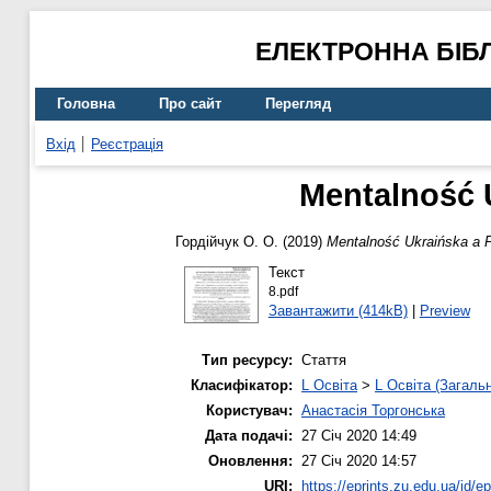
ЕЛЕКТРОННА БІБ
Головна
Про сайт
Перегляд
Вхід
Реєстрація
Mentalność U
Гордійчук О. О.
(2019)
Mentalność Ukraińska a P
Текст
8.pdf
Завантажити (414kB)
|
Preview
Тип ресурсу:
Стаття
Класифікатор:
L Освіта
>
L Освіта (Загаль
Користувач:
Анастасія Торгонська
Дата подачі:
27 Січ 2020 14:49
Оновлення:
27 Січ 2020 14:57
URI:
https://eprints.zu.edu.ua/id/e