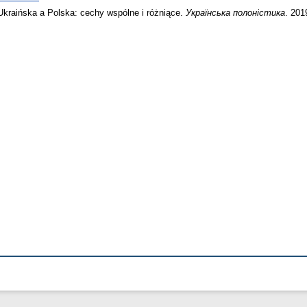
kraińska a Polska: cechy wspólne i różniące.
Українська полоністика
. 201