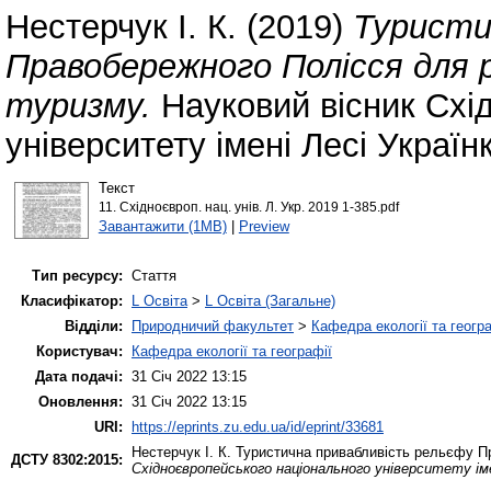
Нестерчук І. К.
(2019)
Туристи
Правобережного Полісся для 
туризму.
Науковий вісник Схі
університету імені Лесі Україн
Текст
11. Східноєвроп. нац. унів. Л. Укр. 2019 1-385.pdf
Завантажити (1MB)
|
Preview
Тип ресурсу:
Стаття
Класифікатор:
L Освіта
>
L Освіта (Загальне)
Відділи:
Природничий факультет
>
Кафедра екології та геогр
Користувач:
Кафедра екології та географії
Дата подачі:
31 Січ 2022 13:15
Оновлення:
31 Січ 2022 13:15
URI:
https://eprints.zu.edu.ua/id/eprint/33681
Нестерчук І. К.
Туристична привабливість рельєфу Пр
ДСТУ 8302:2015:
Східноєвропейського національного університету іме