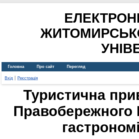
ЕЛЕКТРОН
ЖИТОМИРСЬК
УНІВ
Головна
Про сайт
Перегляд
Вхід
Реєстрація
Туристична при
Правобережного 
гастроном