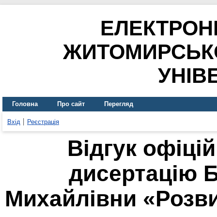
ЕЛЕКТРОН
ЖИТОМИРСЬК
УНІВ
Головна
Про сайт
Перегляд
Вхід
Реєстрація
Відгук офіці
дисертацію 
Михайлівни «Розв