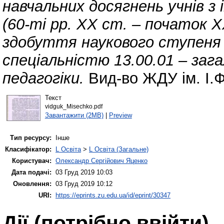
навчальних досягнень учнів з 
(60-ті рр. ХХ ст. – початок Х
здобуття наукового ступеня 
спеціальністю 13.00.01 – зага
педагогіки.
Вид-во ЖДУ ім. І.
Текст
vidguk_Misechko.pdf
Завантажити (2MB)
|
Preview
Тип ресурсу:
Інше
Класифікатор:
L Освіта
>
L Освіта (Загальне)
Користувач:
Олександр Сергійович Яценко
Дата подачі:
03 Груд 2019 10:03
Оновлення:
03 Груд 2019 10:12
URI:
https://eprints.zu.edu.ua/id/eprint/30347
Дії ​​(потрібно ввійти)