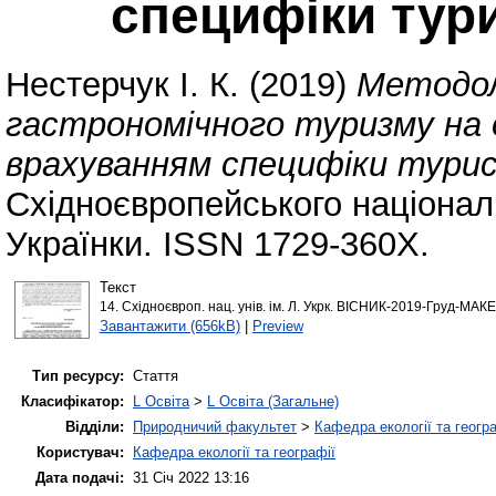
специфіки тур
Нестерчук І. К.
(2019)
Методол
гастрономічного туризму на о
врахуванням специфіки тури
Східноєвропейського національ
Українки. ISSN 1729-360X.
Текст
14. Східноєвроп. нац. унів. ім. Л. Укрк. ВІСНИК-2019-Груд-МАК
Завантажити (656kB)
|
Preview
Тип ресурсу:
Стаття
Класифікатор:
L Освіта
>
L Освіта (Загальне)
Відділи:
Природничий факультет
>
Кафедра екології та геогр
Користувач:
Кафедра екології та географії
Дата подачі:
31 Січ 2022 13:16