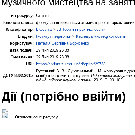
музичного мистецтва на занят
Тип ресурсу:
Стаття
Ключові слова:
формування виконавської майстерності, оркестровий 
Класифікатор:
L Освіта
>
LB Теорія і практика освіти
Відділи:
Інститут педагогіки
>
Кафедра мистецької освіти
Користувач:
Наталія Сергіївна Борисенко
Дата подачі:
29 Лип 2019 23:38
Оновлення:
29 Лип 2019 23:38
URI:
https://eprints.zu.edu.ua/id/eprint/29738
Рутецький В. В.
,
Суботницький І. М.
Формування досві
ДСТУ 8302:2015:
майбутнього вчителя музики.
Підготовка майбутніх 
підхід: збірник наукових праць
. 2019. С. 99–102.
Дії ​​(потрібно ввійти)
Оглянути опис ресурсу