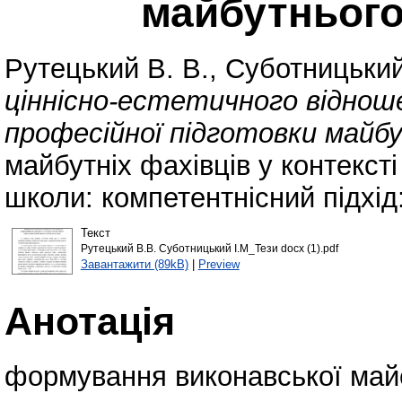
майбутнього
Рутецький В. В.
,
Суботницький
ціннісно-естетичного відноше
професійної підготовки майб
майбутніх фахівців у контекст
школи: компетентнісний підхід
Текст
Рутецький В.В. Суботницький І.М_Тези docx (1).pdf
Завантажити (89kB)
|
Preview
Анотація
формування виконавської майс