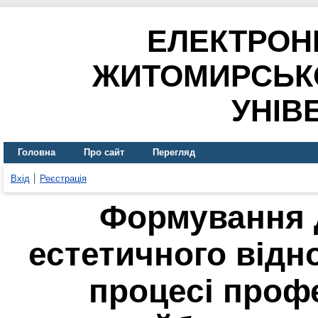
ЕЛЕКТРОН
ЖИТОМИРСЬК
УНІВ
Головна
Про сайт
Перегляд
Вхід
Реєстрація
Формування д
естетичного відн
процесі профе