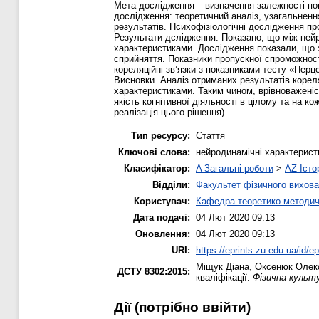
Мета дослідження – визначення залежності пока
дослідження: теоретичний аналіз, узагальненн
результатів. Психофізіологічні дослідження 
Результати дслідження. Показано, що між нейро
характеристиками. Дослідження показали, що з
сприйняття. Показники пропускної спроможност
кореляційні зв’язки з показниками тесту «Перц
Висновки. Аналіз отриманих результатів кореляц
характеристиками. Таким чином, врівноваженіс
якість когнітивної діяльності в цілому та на к
реалізація цього рішення).
Тип ресурсу:
Стаття
Ключові слова:
нейродинамічні характеристи
Класифікатор:
A Загальні роботи
>
AZ Істо
Відділи:
Факультет фізичного вихова
Користувач:
Кафедра теоретико-методич
Дата подачі:
04 Лют 2020 09:13
Оновлення:
04 Лют 2020 09:13
URI:
https://eprints.zu.edu.ua/id/e
Міщук Діана
,
Оксенюк Олек
ДСТУ 8302:2015:
кваліфікації.
Фізична культу
Дії ​​(потрібно ввійти)