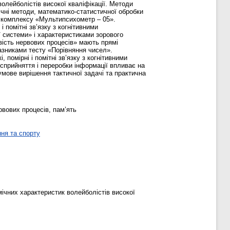
олейболістів високої кваліфікації. Методи
ічні методи, математико-статистичної обробки
о комплексу «Мультипсихометр – 05».
 помітні зв’язку з когнітивними
ї системи» і характеристиками зорового
вість нервових процесів» мають прямі
казниками тесту «Порівняння чисел».
помірні і помітні зв’язку з когнітивними
сприйняття і переробки інформації впливає на
зумове вирішення тактичної задачі та практична
рвових процесів, пам’ять
ня та спорту
мічних характеристик волейболістів високої