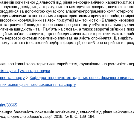
зників когнітивної діяльності від рівня нейродинамічних характеристик в
я науково-дослідних, літературних та методичних джерел; психофізіолог
проводилися за допомогою сучасного апаратно-програмного комп’ютерног
динамічними та когнітивними характеристиками присутні слабкі, помірні і
воротній кореляційний зв’язок присутній між точністю «Балансу нервово
і та граничної швидкості нервових процесів тесту «Функціональна рухли
ептивна швидкість» та «Пам’ять на слова», а також зворотні зв’язки з по
ійних зв’язків свідчить, що нейродинамічні характеристики мають слабкі, 
ть нервової системи позитивно впливає на якість сприйняття. Швидкість 
ожному з етапів (початковий відбір інформації, поглиблене сприйняття, ро
ки, когнітивні характеристики, сприйняття, функціональна рухливість не
рія науки. Гуманітарні науки
ння та спорту
>
Кафедра теоретико-методичних основ фізичного вихован
них основ фізичного виховання та спорту
print/30665
сандра
Залежність показників когнітивної діяльності від рівня нейродина
ра, спорт та здоров’я нації
. 2019. № 8. С. 189–194.