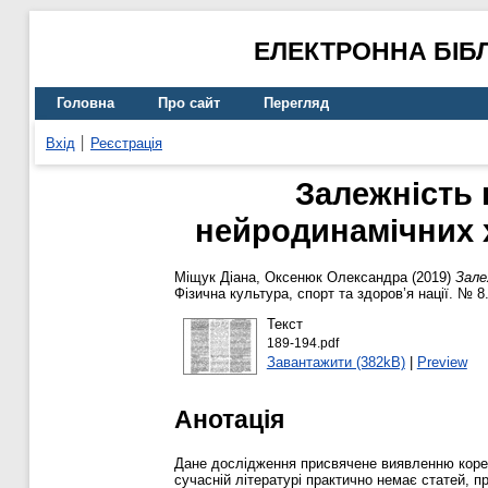
ЕЛЕКТРОННА БІБ
Головна
Про сайт
Перегляд
Вхід
Реєстрація
Залежність 
нейродинамічних х
Міщук Діана
,
Оксенюк Олександра
(2019)
Зале
Фізична культура, спорт та здоров’я нації. № 8
Текст
189-194.pdf
Завантажити (382kB)
|
Preview
Анотація
Дане дослідження присвячене виявленню кореля
сучасній літературі практично немає статей, 