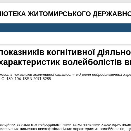
ЛІОТЕКА ЖИТОМИРСЬКОГО ДЕРЖАВНО
показників когнітивної діяльнос
арактеристик волейболістів ви
жність показників когнітивної діяльності від рівня нейродинамічних хар
. С. 189–194. ISSN 2071-5285.
ційних зв’язків між нейродинамічними та когнітивними характеристиками 
присвячених вивченню психофізіологічних характеристик волейболістів, 