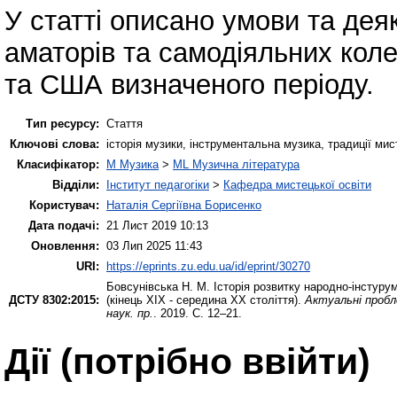
У статті описано умови та дея
аматорів та самодіяльних коле
та США визначеного періоду.
Тип ресурсу:
Стаття
Ключові слова:
історія музики, інструментальна музика, традиції мис
Класифікатор:
M Музика
>
ML Музична література
Відділи:
Інститут педагогіки
>
Кафедра мистецької освіти
Користувач:
Наталія Сергіївна Борисенко
Дата подачі:
21 Лист 2019 10:13
Оновлення:
03 Лип 2025 11:43
URI:
https://eprints.zu.edu.ua/id/eprint/30270
Бовсунівська Н. М.
Історія розвитку народно-інстуру
ДСТУ 8302:2015:
(кінець ХІХ - середина ХХ століття).
Актуальні пробле
наук. пр.
. 2019. С. 12–21.
Дії ​​(потрібно ввійти)