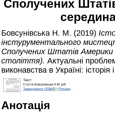
Сполучених Штатів
середина
Бовсунівська Н. М.
(2019)
Істо
інстурументального мистецтв
Сполучених Штатів Америки (
століття).
Актуальні проблем
виконавства в Україні: історія і
Текст
Стаття Бовсунівська Н.М..pdf
Завантажити (158kB)
|
Preview
Анотація