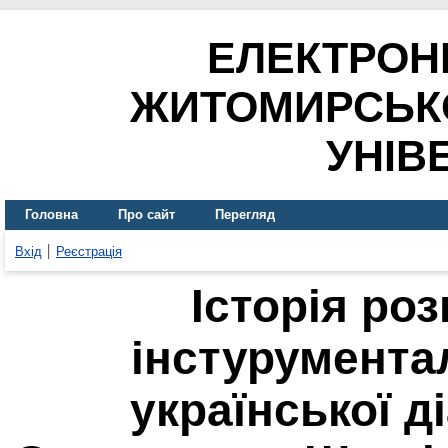
ЕЛЕКТРОН
ЖИТОМИРСЬК
УНІВ
Головна
Про сайт
Перегляд
Вхід
Реєстрація
Історія ро
інстурумента
української д