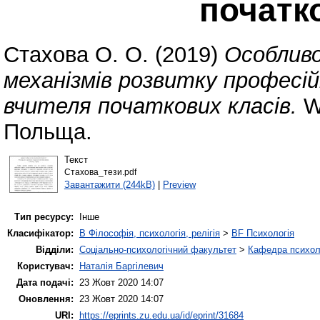
початк
Стахова О. О.
(2019)
Особливо
механізмів розвитку професі
вчителя початкових класів.
Wl
Польща.
Текст
Стахова_тези.pdf
Завантажити (244kB)
|
Preview
Тип ресурсу:
Інше
Класифікатор:
B Філософія, психологія, релігія
>
BF Психологія
Відділи:
Соціально-психологічний факультет
>
Кафедра психолог
Користувач:
Наталія Баргілевич
Дата подачі:
23 Жовт 2020 14:07
Оновлення:
23 Жовт 2020 14:07
URI:
https://eprints.zu.edu.ua/id/eprint/31684