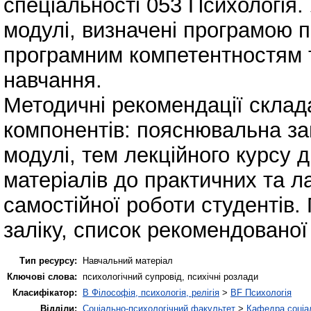
спеціальності 053 Психологія. 
модулі, визначені програмою пі
програмним компетентностям 
навчання.
Методичні рекомендації склад
компонентів: пояснювальна за
модулі, тем лекційного курсу 
матеріалів до практичних та л
самостійної роботи студентів.
заліку, список рекомендованої
Тип ресурсу:
Навчальний матеріал
Ключові слова:
психологічний супровід, психічні розлади
Класифікатор:
B Філософія, психологія, релігія
>
BF Психологія
Відділи:
Соціально-психологічний факультет
>
Кафедра соціал