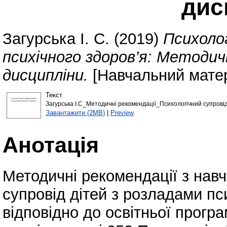
дис
Загурська І. С.
(2019)
Психолог
психічного здоров’я: Методичн
дисципліни.
[Навчальний матер
Текст
Загурська І.С_Методичні рекомендації_Психологічний супровід 
Завантажити (2MB)
|
Preview
Анотація
Методичні рекомендації з нав
супровід дітей з розладами пс
відповідно до освітньої програ