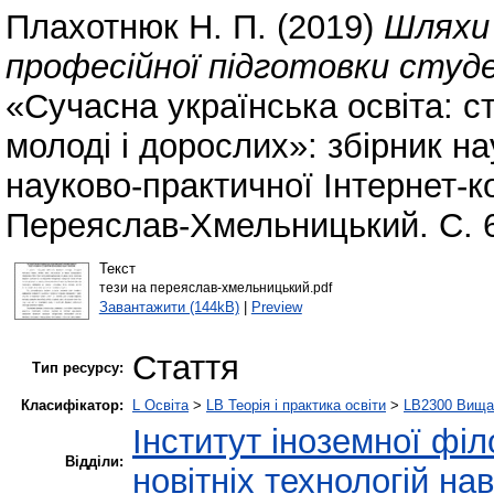
Плахотнюк Н. П.
(2019)
Шляхи 
професійної підготовки студ
«Сучасна українська освіта: ст
молоді і дорослих»: збірник н
науково-практичної Інтернет-к
Переяслав-Хмельницький. С. 
Текст
тези на переяслав-хмельницький.pdf
Завантажити (144kB)
|
Preview
Стаття
Тип ресурсу:
Класифікатор:
L Освіта
>
LB Теорія і практика освіти
>
LB2300 Вища 
Інститут іноземної філ
Відділи:
новітніх технологій на