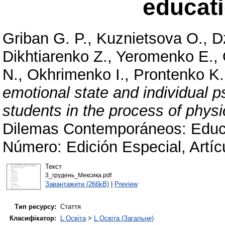
educati
Griban G. P.
,
Kuznіetsova O.
,
D
Dikhtiarenko Z.
,
Yeromenko E.
,
N.
,
Okhrimenko I.
,
Prontenko K.
emotional state and individual p
students in the process of physi
Dilemas Contemporáneos: Educac
Número: Edición Especial, Artíc
Текст
3_грудень_Мексика.pdf
Завантажити (266kB)
|
Preview
Тип ресурсу:
Стаття
Класифікатор:
L Освіта
>
L Освіта (Загальне)