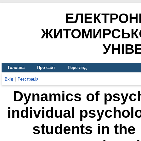
ЕЛЕКТРОН
ЖИТОМИРСЬК
УНІВ
Головна
Про сайт
Перегляд
Вхід
Реєстрація
Dynamics of psych
individual psycholo
students in the