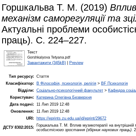
Горшкальва Т. М.
(2019)
Вплив
механізм саморегуляції та зц
Актуальні проблеми особистісн
праць). С. 224–227.
Текст
Gorshkalyova Tetyana.pdf
Завантажити (345kB)
|
Preview
Тип ресурсу:
Стаття
Класифікатор:
B Філософія, психологія, релігія
>
BF Психологія
Відділи:
Соціально-психологічний факультет
>
Кафедра соціал
Користувач:
Катерина Олегівна Безверхня
Дата подачі:
11 Лип 2019 12:48
Оновлення:
11 Лип 2019 12:48
URI:
https://eprints.zu.edu.ua/id/eprint/29672
Горшкальва Т. М.
Вплив музикотерапії на внутрішній 
ДСТУ 8302:2015:
особистісного зростання (збірник наукових праць)
. 