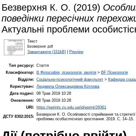
Безверхня К. О.
(2019)
Особли
поведінки пересічних перехож
Актуальні проблеми особистісн
Текст
Безверхня .pdf
Завантажити (151kB)
|
Preview
Тип ресурсу:
Стаття
Класифікатор:
B Філософія, психологія, релігія
>
BF Психологія
Відділи:
Соціально-психологічний факультет
>
Кафедра соціал
Користувач:
Людмила Олександрівна Котлова
Дата подачі:
08 Трав 2019 10:28
Оновлення:
08 Трав 2019 10:28
URI:
https://eprints.zu.edu.ua/id/eprint/29361
Безверхня К. О.
Особливості сприймання та стретегії
ДСТУ 8302:2015:
проблеми особистісного зростання
. 2019. С. 14–15.
Дії ​​(потрібно ввійти)