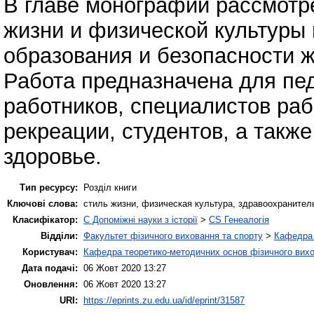
В главе монографии рассмотр
жизни и физической культуры 
образования и безопасности 
Работа предназначена для пед
работников, специалистов ра
рекреации, студентов, а также
здоровье.
Тип ресурсу:
Розділ книги
Ключові слова:
стиль жизни, физическая культура, здравоохранител
Класифікатор:
C Допоміжні науки з історії
>
CS Генеалогія
Відділи:
Факультет фізичного виховання та спорту
>
Кафедра 
Користувач:
Кафедра теоретико-методичних основ фізичного вихо
Дата подачі:
06 Жовт 2020 13:27
Оновлення:
06 Жовт 2020 13:27
URI:
https://eprints.zu.edu.ua/id/eprint/31587