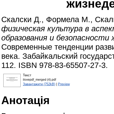
жизнед
Скалски Д.
,
Формела М.
,
Скал
физическая культура в аспе
образования и безопасности
Современные тенденции разви
века. Забайкальский государс
112. ISBN 978-83-65507-27-3.
Текст
ilovepdf_merged (4).pdf
Завантажити (752kB)
|
Preview
Анотація