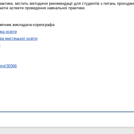
рактики, містить методичні рекомендації для студентів з питань проходж
нітні аспекти проведення навчальної практики.
омічник викладача-хореографа
ика освіти
а мистецької освіти
о
rint/30366