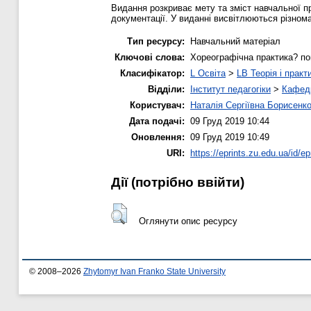
Видання розкриває мету та зміст навчальної п
документації. У виданні висвітлюються різнома
Тип ресурсу:
Навчальний матеріал
Ключові слова:
Хореографічна практика? п
Класифікатор:
L Освіта
>
LB Теорія і практ
Відділи:
Інститут педагогіки
>
Кафедр
Користувач:
Наталія Сергіївна Борисенк
Дата подачі:
09 Груд 2019 10:44
Оновлення:
09 Груд 2019 10:49
URI:
https://eprints.zu.edu.ua/id/ep
Дії ​​(потрібно ввійти)
Оглянути опис ресурсу
© 2008–2026
Zhytomyr Ivan Franko State University