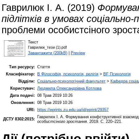
Гаврилюк І. А.
(2019)
Формуван
підлітків в умовах соціально-
проблеми особистсіного зрост
Текст
Гаврилюк_тези (1).pdf
Завантажити (200kB)
|
Preview
Тип ресурсу:
Стаття
Класифікатор:
B Філософія, психологія, релігія
>
BF Психологія
Відділи:
Соціально-психологічний факультет
>
Кафедра соціал
Користувач:
Людмила Олександрівна Котлова
Дата подачі:
08 Трав 2019 10:26
Оновлення:
08 Трав 2019 10:26
URI:
https://eprints.zu.edu.ua/id/eprint/29357
Гаврилюк І. А.
Формування конфструктивної взаємодії 
ДСТУ 8302:2015:
особистсіного зростання
. 2019. С. 220–221.
Дії ​​(потрібно ввійти)