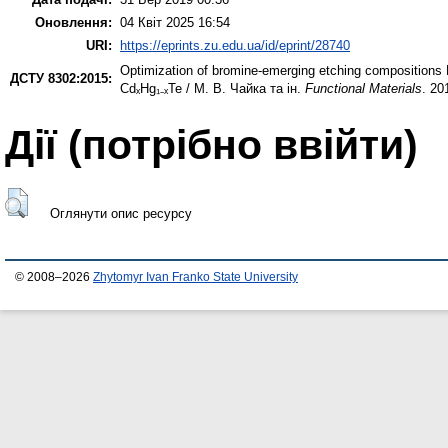
Оновлення:
04 Квіт 2025 16:54
URI:
https://eprints.zu.edu.ua/id/eprint/28740
Optimization of bromine-emerging etching compositions 
ДСТУ 8302:2015:
CdₓHg₁₋ₓTe / М. В. Чайка та ін.
Functional Materials
. 20
Дії ​​(потрібно ввійти)
Оглянути опис ресурсу
© 2008–2026
Zhytomyr Ivan Franko State University