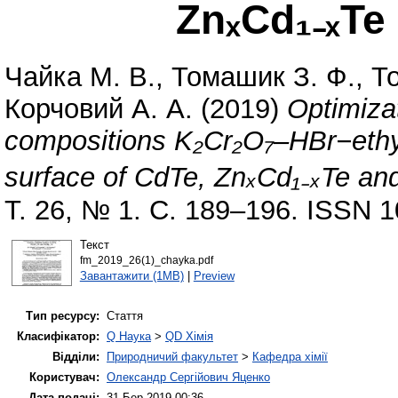
ZnₓCd₁₋ₓTe
Чайка М. В.
,
Томашик З. Ф.
,
Т
Корчовий А. А.
(2019)
Optimiza
compositions K₂Cr₂O₇–HBr−ethyl
surface of CdTe, ZnₓCd₁₋ₓTe an
Т. 26, № 1. С. 189–196. ISSN 
Текст
fm_2019_26(1)_chayka.pdf
Завантажити (1MB)
|
Preview
Тип ресурсу:
Стаття
Класифікатор:
Q Наука
>
QD Хімія
Відділи:
Природничий факультет
>
Кафедра хімії
Користувач:
Олександр Сергійович Яценко
Дата подачі:
31 Бер 2019 00:36