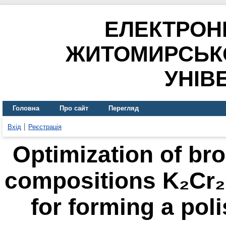
ЕЛЕКТРОН
ЖИТОМИРСЬК
УНІВ
Головна
Про сайт
Перегляд
Вхід
Реєстрація
Optimization of br
compositions K₂Cr₂
for forming a pol