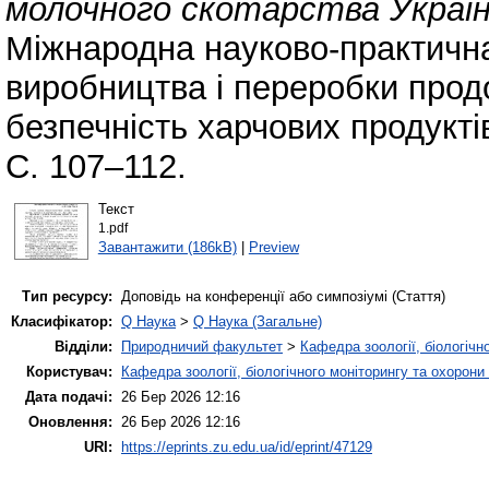
молочного скотарства України
Міжнародна науково-практичн
виробництва і переробки продо
безпечність харчових продукті
С. 107–112.
Текст
1.pdf
Завантажити (186kB)
|
Preview
Тип ресурсу:
Доповідь на конференції або симпозіумі (Стаття)
Класифікатор:
Q Наука
>
Q Наука (Загальне)
Відділи:
Природничий факультет
>
Кафедра зоології, біологічн
Користувач:
Кафедра зоології, біологічного моніторингу та охорони
Дата подачі:
26 Бер 2026 12:16
Оновлення:
26 Бер 2026 12:16
URI:
https://eprints.zu.edu.ua/id/eprint/47129