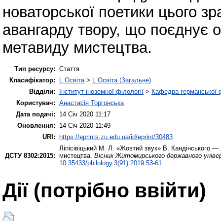
новаторської поетики цього зр
авангарду твору, що поєднує о
метавиду мистецтва.
Тип ресурсу:
Стаття
Класифікатор:
L Освіта
>
L Освіта (Загальне)
Відділи:
Інститут іноземної філології
>
Кафедра германської фі
Користувач:
Анастасія Торгонська
Дата подачі:
14 Січ 2020 11:17
Оновлення:
14 Січ 2020 11:49
URI:
https://eprints.zu.edu.ua/id/eprint/30483
Ліпісівіцький М. Л.
«Жовтий звук» В. Кандінського — х
ДСТУ 8302:2015:
мистецтва.
Вісник Житомирського державного універс
10.35433/philology.3(91).2019.53-61
.
Дії ​​(потрібно ввійти)