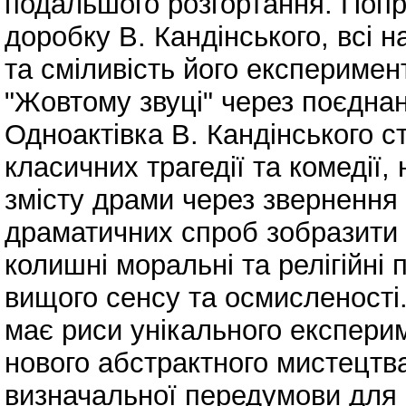
подальшого розгортання. Попри
доробку В. Кандінського, всі 
та сміливість його експериме
"Жовтому звуці" через поєднан
Одноактівка В. Кандінського ст
класичних трагедії та комедії,
змісту драми через звернення 
драматичних спроб зобразити 
колишні моральні та релігійні 
вищого сенсу та осмисленості.
має риси унікального експери
нового абстрактного мистецтва
визначальної передумови для 