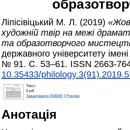
образотвор
Ліпісівіцький М. Л.
(2019)
«Жов
художній твір на межі драма
та образотворчого мистецт
державного університету імені 
№ 91. С. 53–61. ISSN 2663-764
10.35433/philology.3(91).2019.
Текст
8.pdf
Завантажити (600kB)
|
Preview
Анотація