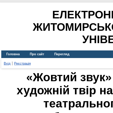
ЕЛЕКТРОН
ЖИТОМИРСЬК
УНІВ
Головна
Про сайт
Перегляд
Вхід
Реєстрація
«Жовтий звук»
художній твір н
театральног