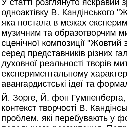
У статті розглянуто яскравий 
одноактівку В. Кандінського "
яка постала в межах експерим
музичним та образотворчим м
сценічної композиції "Жовтий 
серед представників різних га
духовної реальності творів мит
експериментальному характері 
авангардистські ідеї та форма
Й. Зорге, Й. фон Гумпенберга, 
контекст творчості В. Кандінс
проблем, які перебувають у фо