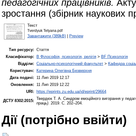
педагогічних працівників.
Акту
зростання (збірник наукових п
Текст
Tverdyuk Tetyana.pdf
Завантажити (389kB)
|
Preview
Тип ресурсу:
Стаття
Класифікатор:
B Філософія, психологія, релігія
>
BF Психологія
Відділи:
Соціально-психологічний факультет
>
Кафедра соціал
Користувач:
Катерина Олегівна Безверхня
Дата подачі:
11 Лип 2019 12:17
Оновлення:
11 Лип 2019 12:22
URI:
https://eprints.zu.edu.ua/id/eprint/29664
Твердюк Т. А.
Синдром емоційного вигорання у педаго
ДСТУ 8302:2015:
праць)
. 2019. С. 202–204.
Дії ​​(потрібно ввійти)