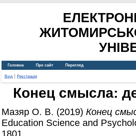
ЕЛЕКТРОН
ЖИТОМИРСЬК
УНІВ
Головна
Про сайт
Перегляд
Вхід
Реєстрація
Конец смысла: д
Мазяр О. В.
(2019)
Конец смыс
Education Science and Psycholo
1801.