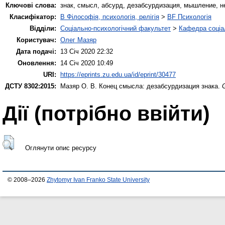
Ключові слова:
знак, смысл, абсурд, дезабсурдизация, мышление, н
Класифікатор:
B Філософія, психологія, релігія
>
BF Психологія
Відділи:
Соціально-психологічний факультет
>
Кафедра соціал
Користувач:
Олег Мазяр
Дата подачі:
13 Січ 2020 22:32
Оновлення:
14 Січ 2020 10:49
URI:
https://eprints.zu.edu.ua/id/eprint/30477
ДСТУ 8302:2015:
Мазяр О. В.
Конец смысла: дезабсурдизация знака.
Дії ​​(потрібно ввійти)
Оглянути опис ресурсу
© 2008–2026
Zhytomyr Ivan Franko State University