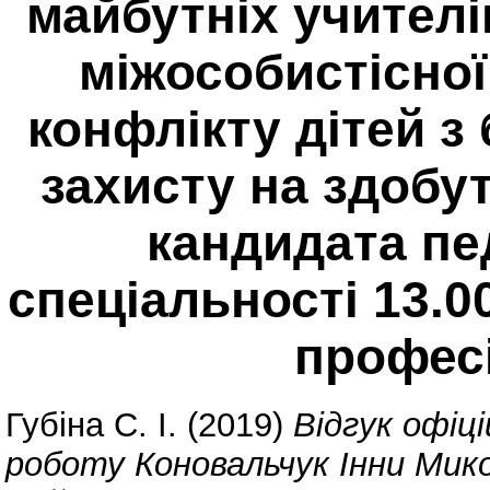
майбутніх учителі
міжособистісної 
конфлікту дітей з
захисту на здобу
кандидата пед
спеціальності 13.00
професі
Губіна С. І.
(2019)
Відгук офіц
роботу Коновальчук Інни Мик