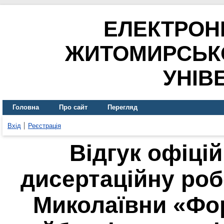
ЕЛЕКТРОН
ЖИТОМИРСЬК
УНІВ
Головна
Про сайт
Перегляд
Вхід
Реєстрація
Відгук офіці
дисертаційну роб
Миколаївни «Фо