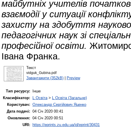
майбутніх учителів початков
взаємодії у ситуації конфлікт
захисту на здобуття науков
педагогічних наук зі спеціаль
професійної освіти.
Житомирсь
Івана Франка.
Текст
vidguk_Gubina.pdf
Завантажити (352kB)
|
Preview
Тип ресурсу:
Інше
Класифікатор:
L Освіта
>
L Освіта (Загальне)
Користувач:
Олександр Сергійович Яценко
Дата подачі:
04 Січ 2020 00:41
Оновлення:
04 Січ 2020 00:51
URI:
https://eprints.zu.edu.ua/id/eprint/30431