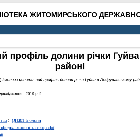
ЛІОТЕКА ЖИТОМИРСЬКОГО ДЕРЖАВНО
й профіль долини річки Гуйв
районі
9)
Еколого-ценотичний профіль долини річки Гуйва в Андрушівському рай
 дослідження - 2019.pdf
ство
>
QH301 Біологія
афедра екології та географії
ії