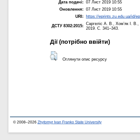
Дата подачі:
07 Лист 2019 10:55
Оновлення:
07 Лист 2019 10:55
URI:
https://eprints.zu.edu.ua/id/e
Саргеліс А. В.
,
Хом’як І. В.
,
ДСТУ 8302:2015:
2019. С. 341–343.
Дії ​​(потрібно ввійти)
Оглянути опис ресурсу
© 2008–2026
Zhytomyr Ivan Franko State University