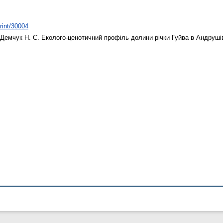
print/30004
Демчук Н. С.
Еколого-ценотичний профіль долини річки Гуйва в Андруші