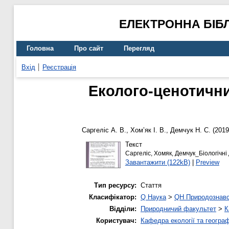
ЕЛЕКТРОННА БІБ
Головна
Про сайт
Перегляд
Вхід
Реєстрація
Еколого-ценотични
Саргеліс А. В.
,
Хом’як І. В.
,
Демчук Н. С.
(201
Текст
Саргеліс, Хомяк, Демчук_Біологічні
Завантажити (122kB)
|
Preview
Тип ресурсу:
Стаття
Класифікатор:
Q Наука
>
QH Природознав
Відділи:
Природничий факультет
>
К
Користувач:
Кафедра екології та географ