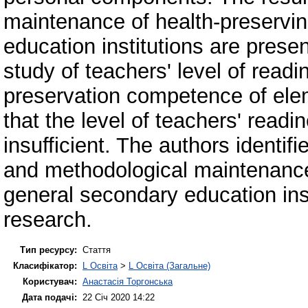
maintenance of health-preserving
education institutions are prese
study of teachers' level of read
preservation competence of elem
that the level of teachers' readine
insufficient. The authors identif
and methodological maintenance o
general secondary education insti
research.
Тип ресурсу:
Стаття
Класифікатор:
L Освіта
>
L Освіта (Загальне)
Користувач:
Анастасія Торгонська
Дата подачі:
22 Січ 2020 14:22