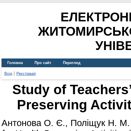
ЕЛЕКТРОН
ЖИТОМИРСЬК
УНІВ
Головна
Про сайт
Перегляд
Вхід
Реєстрація
Study of Teachers’
Preserving Activi
Антонова О. Є.
,
Поліщук Н. М.