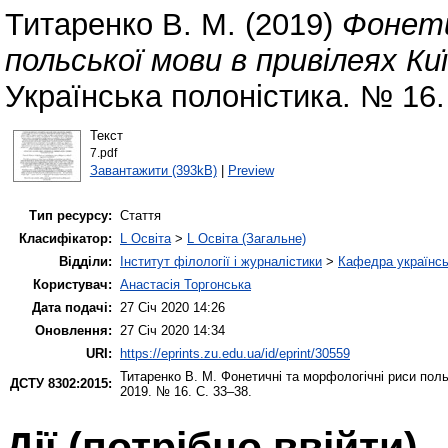
Титаренко В. М.
(2019)
Фонети
польської мови в привілеях К
Українська полоністика. № 16.
Текст
7.pdf
Завантажити (393kB)
|
Preview
Тип ресурсу:
Стаття
Класифікатор:
L Освіта
>
L Освіта (Загальне)
Відділи:
Інститут філології і журналістики
>
Кафедра українсь
Користувач:
Анастасія Торгонська
Дата подачі:
27 Січ 2020 14:26
Оновлення:
27 Січ 2020 14:34
URI:
https://eprints.zu.edu.ua/id/eprint/30559
Титаренко В. М.
Фонетичні та морфологічні риси поль
ДСТУ 8302:2015:
2019. № 16. С. 33–38.
Дії ​​(потрібно ввійти)