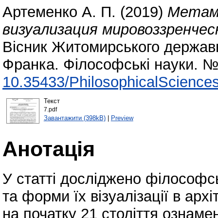
Артеменко А. П.
(2019)
Метамо
визуализация мировоззренчес
Вісник Житомирського державно
Франка. Філософські науки. № 
10.35433/PhilosophicalSciences
Текст
7.pdf
Завантажити (398kB)
|
Preview
Анотація
У статті досліджено філософсь
та форми їх візуалізації в архі
на початку 21 століття ознамен