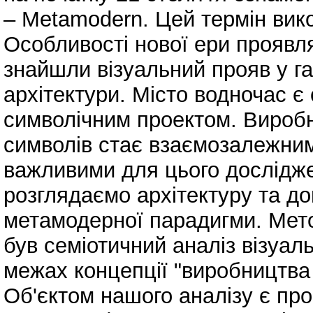
‒ Metamodern. Цей термін вико
Особливості нової ери проявл
знайшли візуальний прояв у га
архітектури. Місто водночас є
символічним проектом. Виробн
символів стає взаємозалежним
важливими для цього дослідже
розглядаємо архітектуру та дов
метамодерної парадигми. Мет
був семіотичний аналіз візуаль
межах концепції "виробництва
Об'єктом нашого аналізу є пр