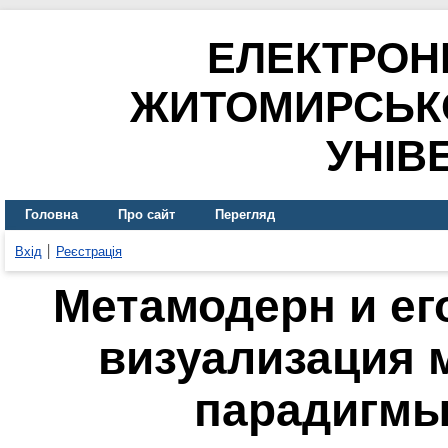
ЕЛЕКТРОН
ЖИТОМИРСЬК
УНІВ
Головна
Про сайт
Перегляд
Вхід
Реєстрація
Метамодерн и ег
визуализация 
парадигмы