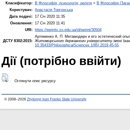
Класифікатор:
B Філософія, психологія, релігія
>
B Філософія (Зага
Користувач:
Анастасія Торгонська
Дата подачі:
17 Січ 2020 11:35
Оновлення:
17 Січ 2020 11:41
URI:
https://eprints.zu.edu.ua/id/eprint/30504
Артеменко А. П.
Метамодерн и его эстетический опыт
ДСТУ 8302:2015:
Житомирського державного університету імені Іван
10.35433/PhilosophicalSciences.1(85).2019.45-55
.
Дії ​​(потрібно ввійти)
Оглянути опис ресурсу
© 2008–2026
Zhytomyr Ivan Franko State University