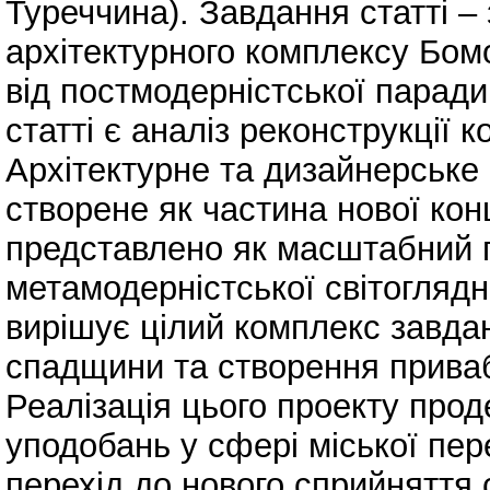
Туреччина). Завдання статті –
архітектурного комплексу Бом
від постмодерністської парад
статті є аналіз реконструкції 
Архітектурне та дизайнерське
створене як частина нової кон
представлено як масштабний 
метамодерністської світоглядн
вирішує цілий комплекс завда
спадщини та створення приваб
Реалізація цього проекту про
уподобань у сфері міської пе
перехід до нового сприйняття 