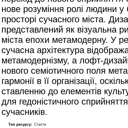
нове розуміння ролі людини у
просторі сучасного міста. Диза
представлений як візуальна р
міста епохи метамодерну. У ре
сучасна архітектура відображ
метамодернізму, а лофт-дизай
нового семіотичного поля мет
гармонії в її організації, оск
ставленню до елементів культ
для гедоністичного сприйнятт
сучасників.
Тип ресурсу:
Стаття