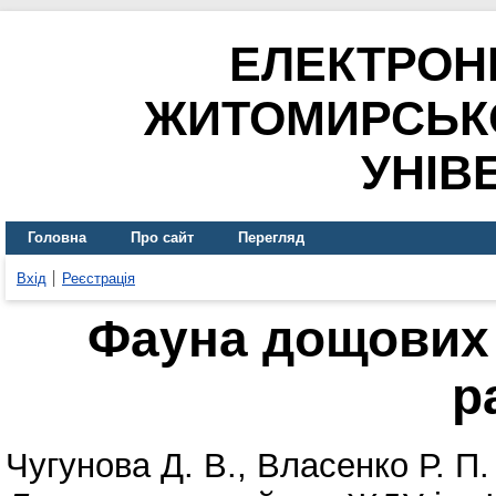
ЕЛЕКТРОН
ЖИТОМИРСЬК
УНІВ
Головна
Про сайт
Перегляд
Вхід
Реєстрація
Фауна дощових 
р
Чугунова Д. В.
,
Власенко Р. П.