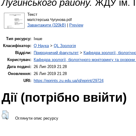
Лугинського району.
ЖДУ ім. І
Текст
магістерська Чугунова.pdf
Завантажити (320kB)
|
Preview
Тип ресурсу:
Інше
Класифікатор:
Q Наука
>
QL Зоологія
Відділи:
Природничий факультет
>
Кафедра зоології, біологічн
Користувач:
Кафедра зоології, біологічного моніторингу та охорони
Дата подачі:
26 Лип 2019 21:28
Оновлення:
26 Лип 2019 21:28
URI:
https://eprints.zu.edu.ua/id/eprint/29724
Дії ​​(потрібно ввійти)
Оглянути опис ресурсу