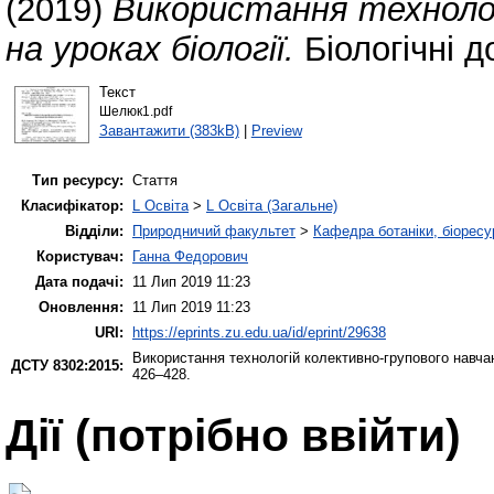
(2019)
Використання технолог
на уроках біології.
Біологічні д
Текст
Шелюк1.pdf
Завантажити (383kB)
|
Preview
Тип ресурсу:
Стаття
Класифікатор:
L Освіта
>
L Освіта (Загальне)
Відділи:
Природничий факультет
>
Кафедра ботаніки, біоресу
Користувач:
Ганна Федорович
Дата подачі:
11 Лип 2019 11:23
Оновлення:
11 Лип 2019 11:23
URI:
https://eprints.zu.edu.ua/id/eprint/29638
Використання технологій колективно-групового навчанн
ДСТУ 8302:2015:
426–428.
Дії ​​(потрібно ввійти)