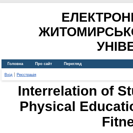
ЕЛЕКТРОН
ЖИТОМИРСЬК
УНІВ
Головна
Про сайт
Перегляд
Вхід
Реєстрація
Interrelation of S
Physical Educati
Fitn