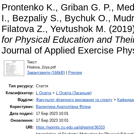
Prontenko K.
,
Griban G. P.
,
Med
I.
,
Bezpaliy S.
,
Bychuk O.
,
Mudr
Filatova Z.
,
Yevtushok M.
(2019
for Physical Education and Thei
Journal of Applied Exercise Ph
Текст
Filatova, Zoya.pdf
Завантажити (166kB)
|
Preview
Тип ресурсу:
Стаття
Класифікатор:
L Освіта
>
L Освіта (Загальне)
Відділи:
Факультет фізичного виховання та спорту
>
Кафедра 
Користувач:
Валентина Анатоліївна Філіна
Дата подачі:
17 Бер 2023 10:01
Оновлення:
17 Бер 2023 10:01
URI:
https://eprints.zu.edu.ua/id/eprint/36333