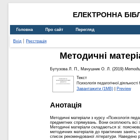
ЕЛЕКТРОННА БІБ
Головна
Про сайт
Перегляд
Вхід
Реєстрація
Методичні матеріа
Бутузова Л. П.
,
Мачушник О. Л.
(2019)
Методич
Текст
Психологія педагогічної діяльності
Завантажити (1MB)
|
Preview
Анотація
Методичні матеріали з курсу «Психологія педаг
предметних спрямувань. Вони охоплюють всі з
Методичні матеріали складаються зі: пояснюва
методичних матеріалів до практичних занять; н
список рекомендованої літератури. Наведено ре