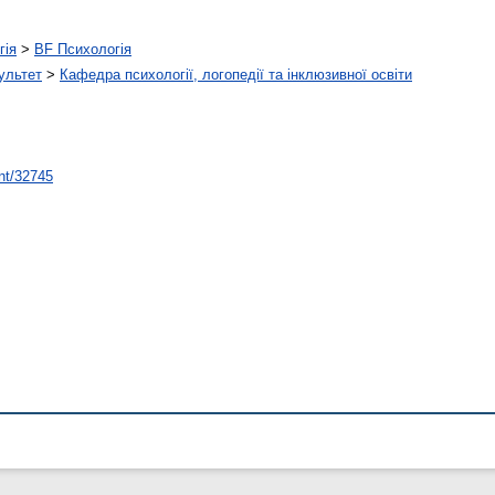
гія
>
BF Психологія
ультет
>
Кафедра психології, логопедії та інклюзивної освіти
int/32745