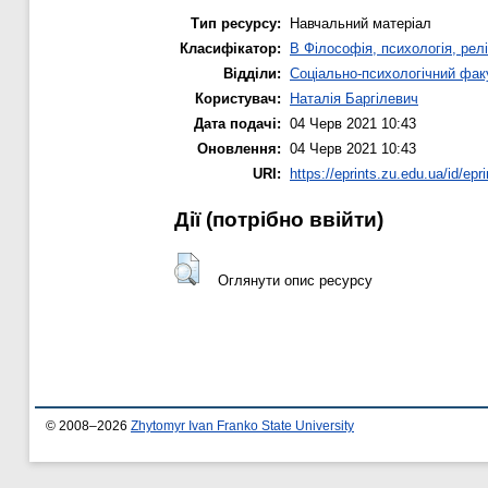
Тип ресурсу:
Навчальний матеріал
Класифікатор:
B Філософія, психологія, релі
Відділи:
Соціально-психологічний фак
Користувач:
Наталія Баргілевич
Дата подачі:
04 Черв 2021 10:43
Оновлення:
04 Черв 2021 10:43
URI:
https://eprints.zu.edu.ua/id/epr
Дії ​​(потрібно ввійти)
Оглянути опис ресурсу
© 2008–2026
Zhytomyr Ivan Franko State University