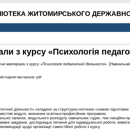
ЛІОТЕКА ЖИТОМИРСЬКОГО ДЕРЖАВНО
ли з курсу «Психологія педаго
ні матеріали з курсу «Психологія педагогічної діяльності».
[Навчальний
 Методичні матеріали .pdf
огічної діяльності» складено за структурно-логічною схемою підготовки 
містові модулі, визначені освітньо-професійною програмою.
льної записки, модульного розподілу навчальних годин, тем лекційно-пра
аявні завдання, дослідницькі питання для індивідуальної роботи, вимоги
комендації щодо організації самостійної роботи з курсу.