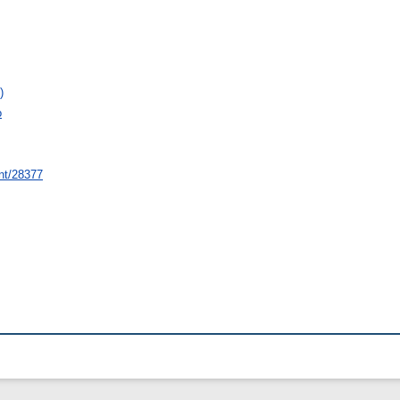
)
о
int/28377