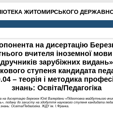
ЛІОТЕКА ЖИТОМИРСЬКОГО ДЕРЖАВНО
 опонента на дисертацію Берез
тнього вчителя іноземної мови
ідручників зарубіжних видань»
кового ступеня кандидата педа
.04 – теорія і методика профес
знань: Освіта/Педагогіка
та на дисертацію Березюк Юлії Валеріївни «Підготовка майбутнього вчи
нь», подану до захисту на здобуття наукового ступеня кандидата педаго
 знань: Освіта/Педагогіка.
ЖДУ ім. І.Франка.