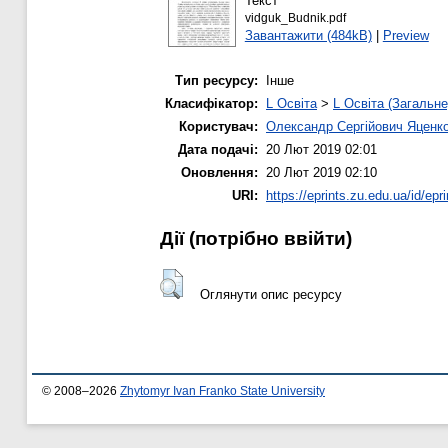
Текст
vidguk_Budnik.pdf
Завантажити (484kB)
|
Preview
Тип ресурсу:
Інше
Класифікатор:
L Освіта
>
L Освіта (Загальне
Користувач:
Олександр Сергійович Яценк
Дата подачі:
20 Лют 2019 02:01
Оновлення:
20 Лют 2019 02:10
URI:
https://eprints.zu.edu.ua/id/epr
Дії ​​(потрібно ввійти)
Оглянути опис ресурсу
© 2008–2026
Zhytomyr Ivan Franko State University