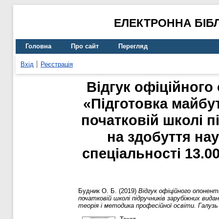
ЕЛЕКТРОННА БІБ
Головна
Про сайт
Перегляд
Вхід
Реєстрація
Відгук офіційного
«Підготовка майбу
початковій школі п
на здобуття нау
спеціальності 13.00
Будник О. Б.
(2019)
Відгук офіційного опонен
початковій школі підручників зарубіжних вида
теорія і методика професійної освіти. Галузь