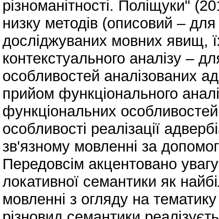
різноманітності. Поліщуки" (2
низку методів (описовий – для
досліджуваних мовних явищ, ї
контекстуального аналізу – дл
особливостей аналізованих ад
прийом функціонального аналі
функціональних особливостей 
особливості реалізації адверб
зв'язному мовленні за допомог
Передовсім акцентовано увагу 
локативної семантики як найб
мовленні з огляду на тематику
різновид семантики реалізуєт