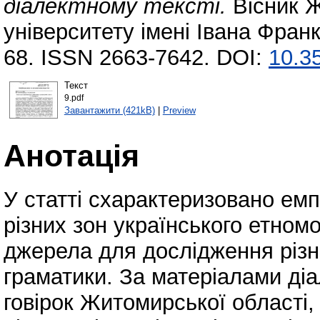
діалектному тексті.
Вісник 
університету імені Івана Франк
68. ISSN 2663-7642. DOI:
10.35
Текст
9.pdf
Завантажити (421kB)
|
Preview
Анотація
У статті схарактеризовано емпі
різних зон українського етном
джерела для дослідження різни
граматики. За матеріалами діа
говірок Житомирської області,