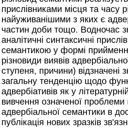
прислівниками місця та часу р
найуживанішими з яких є адвер
частин доби тощо. Водночас з
аналітичні синтаксичні присл
семантикою у формі прийменни
різновиди виявів адвербіальної
ступеня, причини) відзначені 
загальну тенденцію щодо функ
адвербіативів як у літературній
вивчення означеної проблеми
адвербіальної семантики в дос
публікація нових зразків зв'яз