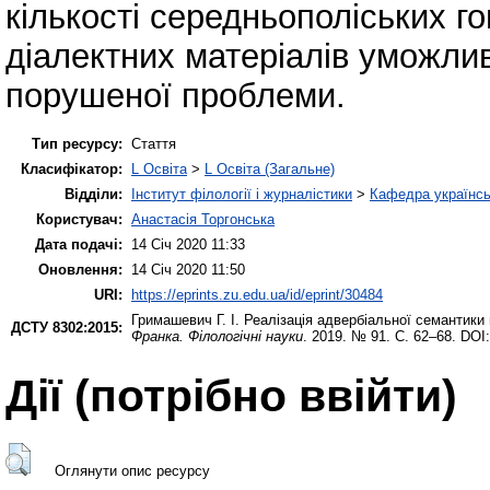
кількості середньополіських г
діалектних матеріалів уможли
порушеної проблеми.
Тип ресурсу:
Стаття
Класифікатор:
L Освіта
>
L Освіта (Загальне)
Відділи:
Інститут філології і журналістики
>
Кафедра українсь
Користувач:
Анастасія Торгонська
Дата подачі:
14 Січ 2020 11:33
Оновлення:
14 Січ 2020 11:50
URI:
https://eprints.zu.edu.ua/id/eprint/30484
Гримашевич Г. І.
Реалізація адвербіальної семантики 
ДСТУ 8302:2015:
Франка. Філологічні науки
. 2019. № 91. С. 62–68. DOI
Дії ​​(потрібно ввійти)
Оглянути опис ресурсу