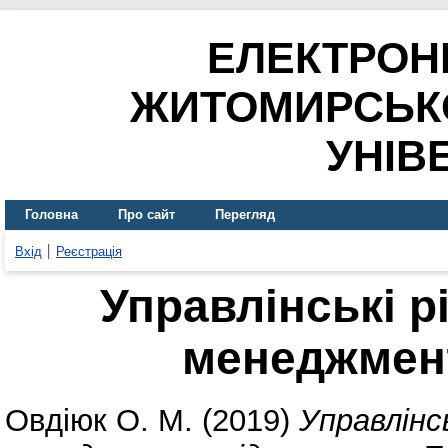
ЕЛЕКТРОН
ЖИТОМИРСЬК
УНІВ
Головна
Про сайт
Перегляд
Вхід
Реєстрація
Управлінські р
менеджмен
Овдіюк О. М.
(2019)
Управлінс