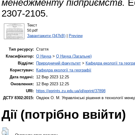
менеджменту підприємств.
Еф
2307-2105.
Текст
50.pdf
Завантажити (347kB)
|
Preview
Тип ресурсу:
Стаття
Класифікатор:
Q Наука
>
Q Наука (Загальне)
Відділи:
Природничий факультет
>
Кафедра екології та геогр
Користувач:
Кафедра екології та географії
Дата подачі:
12 Вер 2023 12:25
Оновлення:
12 Вер 2023 12:25
URI:
https://eprints.zu.edu.ua/id/eprint/37898
ДСТУ 8302:2015:
Овдіюк О. М.
Управлінські рішення в технології мен
Дії ​​(потрібно ввійти)