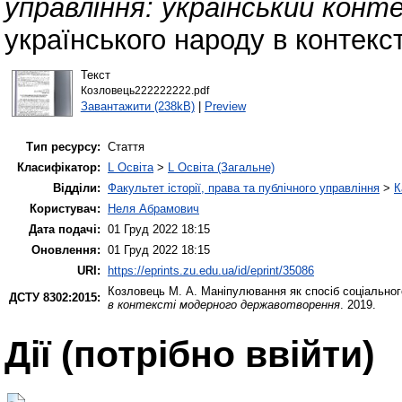
управління: український конт
українського народу в контекс
Текст
Козловець222222222.pdf
Завантажити (238kB)
|
Preview
Тип ресурсу:
Стаття
Класифікатор:
L Освіта
>
L Освіта (Загальне)
Відділи:
Факультет історії, права та публічного управління
>
К
Користувач:
Неля Абрамович
Дата подачі:
01 Груд 2022 18:15
Оновлення:
01 Груд 2022 18:15
URI:
https://eprints.zu.edu.ua/id/eprint/35086
Козловець М. А.
Маніпулювання як спосіб соціального
ДСТУ 8302:2015:
в контексті модерного державотворення
. 2019.
Дії ​​(потрібно ввійти)