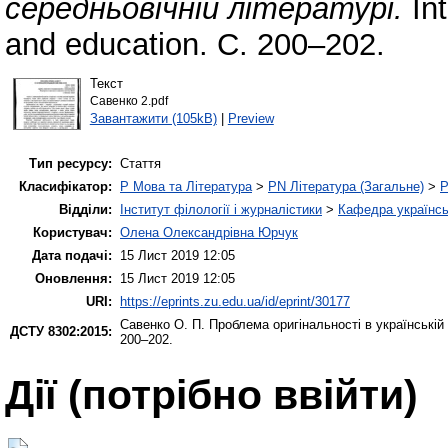
середньовічній літературі.
In
and education. С. 200–202.
Текст
Савенко 2.pdf
Завантажити (105kB)
|
Preview
Тип ресурсу:
Стаття
Класифікатор:
P Мова та Література
>
PN Література (Загальне)
>
P
Відділи:
Інститут філології і журналістики
>
Кафедра українськ
Користувач:
Олена Олександрівна Юрчук
Дата подачі:
15 Лист 2019 12:05
Оновлення:
15 Лист 2019 12:05
URI:
https://eprints.zu.edu.ua/id/eprint/30177
Савенко О. П.
Проблема оригінальності в українській 
ДСТУ 8302:2015:
200–202.
Дії ​​(потрібно ввійти)