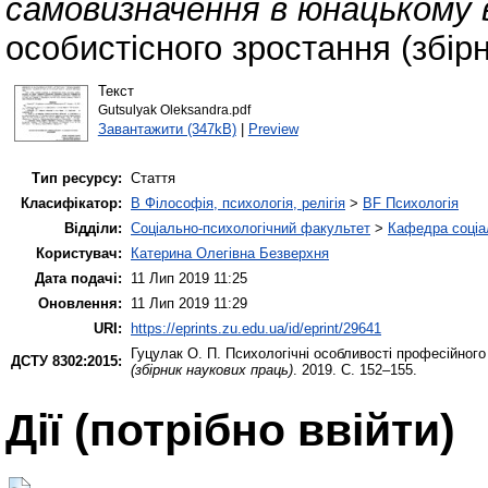
самовизначення в юнацькому в
особистісного зростання (збір
Текст
Gutsulyak Oleksandra.pdf
Завантажити (347kB)
|
Preview
Тип ресурсу:
Стаття
Класифікатор:
B Філософія, психологія, релігія
>
BF Психологія
Відділи:
Соціально-психологічний факультет
>
Кафедра соціал
Користувач:
Катерина Олегівна Безверхня
Дата подачі:
11 Лип 2019 11:25
Оновлення:
11 Лип 2019 11:29
URI:
https://eprints.zu.edu.ua/id/eprint/29641
Гуцулак О. П.
Психологічні особливості професійного
ДСТУ 8302:2015:
(збірник наукових праць)
. 2019. С. 152–155.
Дії ​​(потрібно ввійти)