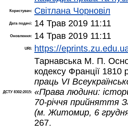
Світлана Чорновіл
Користувач:
14 Трав 2019 11:11
Дата подачі:
14 Трав 2019 11:11
Оновлення:
https://eprints.zu.edu.u
URI:
Тарнавська М. П.
Осно
кодексу Франції 1810 
праць VІ Всеукраїнськ
«Права людини: істори
ДСТУ 8302:2015:
70-річчя прийняття За
(м. Житомир, 6 грудня
267.