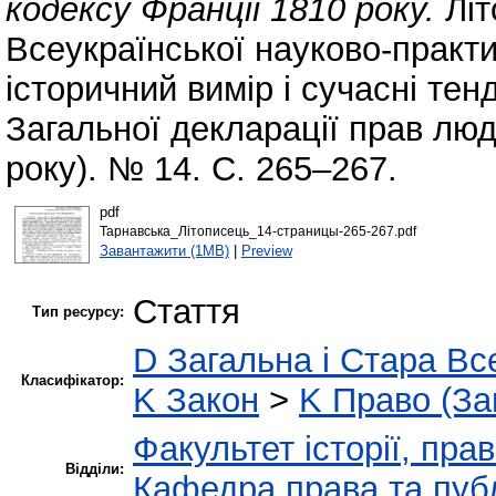
кодексу Франції 1810 року.
Літ
Всеукраїнської науково-практ
історичний вимір і сучасні тен
Загальної декларації прав люд
року). № 14. С. 265–267.
pdf
Тарнавська_Літописець_14-страницы-265-267.pdf
Завантажити (1MB)
|
Preview
Стаття
Тип ресурсу:
D Загальна і Стара Все
Класифікатор:
K Закон
>
K Право (За
Факультет історії, пра
Відділи:
Кафедра права та публ