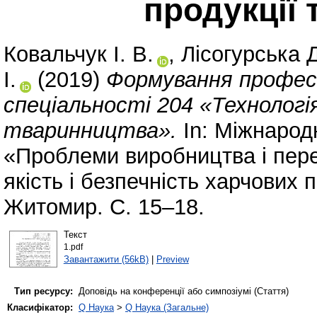
продукції
Ковальчук І. В.
,
Лісогурська Д
І.
(2019)
Формування профес
спеціальності 204 «Технологі
тваринництва».
In: Міжнарод
«Проблеми виробництва і пере
якість і безпечність харчових 
Житомир. С. 15–18.
Текст
1.pdf
Завантажити (56kB)
|
Preview
Тип ресурсу:
Доповідь на конференції або симпозіумі (Стаття)
Класифікатор:
Q Наука
>
Q Наука (Загальне)