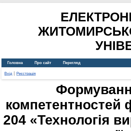
ЕЛЕКТРОН
ЖИТОМИРСЬК
УНІВ
Головна
Про сайт
Перегляд
Вхід
Реєстрація
Формуванн
компетентностей ф
204 «Технологія в