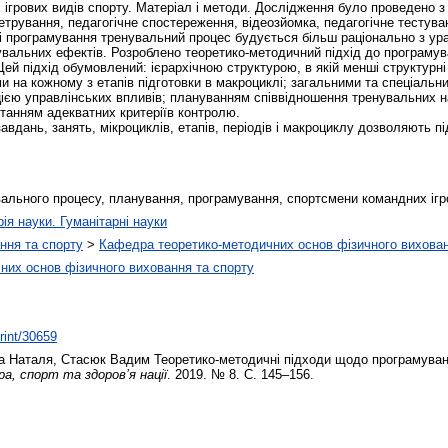
ігрових видів спорту. Матеріал і методи. Дослідження було проведено з
метрування, педагогічне спостереження, відеозйомка, педагогічне тестув
ві програмування тренувальний процес будується більш раціонально з у
увальних ефектів. Розроблено теоретико-методичний підхід до програму
 Цей підхід обумовлений: ієрархічною структурою, в якій менші структур
и на кожному з етапів підготовки в макроциклі; загальними та спеціальн
ією управлінських впливів; плануванням співвідношення тренувальних на
станням адекватних критеріїв контролю.
авдань, занять, мікроциклів, етапів, періодів і макроциклу дозволяють 
.
вального процесу, планування, програмування, спортсмени командних ігр
рія науки. Гуманітарні науки
ння та спорту
>
Кафедра теоретико-методичних основ фізичного вихован
них основ фізичного виховання та спорту
print/30659
а Наталя
,
Стасюк Вадим
Теоретико-методичні підходи щодо програмуван
а, спорт та здоров’я нації
. 2019. № 8. С. 145–156.