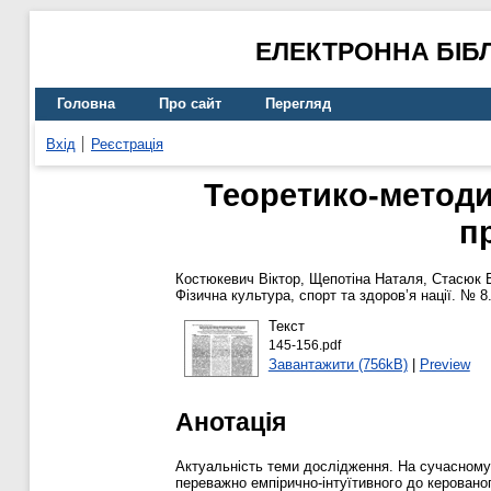
ЕЛЕКТРОННА БІБ
Головна
Про сайт
Перегляд
Вхід
Реєстрація
Теоретико-методи
п
Костюкевич Віктор
,
Щепотіна Наталя
,
Стасюк 
Фізична культура, спорт та здоров’я нації. № 8
Текст
145-156.pdf
Завантажити (756kB)
|
Preview
Анотація
Актуальність теми дослідження. На сучасному 
переважно емпірично-інтуїтивного до керовано