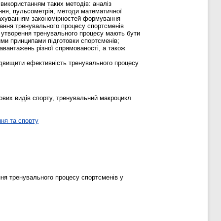
 використанням таких методів: аналіз
ання, пульсометрія, методи математичної
рахуванням закономірностей формування
вання тренувального процесу спортсменів
ні утворення тренувального процесу мають бути
ими принципами підготовки спортсменів;
вантажень різної спрямованості, а також
підвищити ефективність тренувального процесу
ових видів спорту, тренувальний макроцикл
ня та спорту
ня тренувального процесу спортсменів у