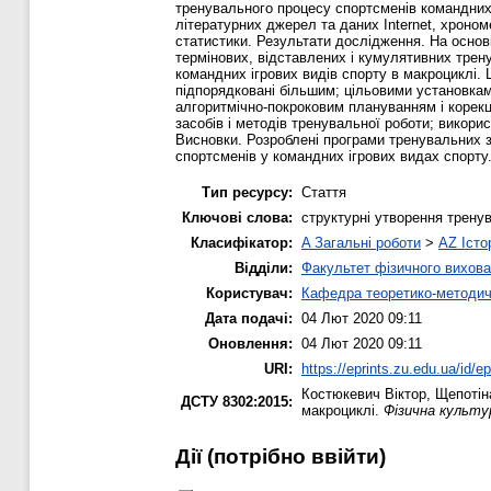
тренувального процесу спортсменів командних 
літературних джерел та даних Internet, хроно
статистики. Результати дослідження. На осно
термінових, відставлених і кумулятивних трен
командних ігрових видів спорту в макроциклі.
підпорядковані більшим; цільовими установкам
алгоритмічно-покроковим плануванням і корекц
засобів і методів тренувальної роботи; викори
Висновки. Розроблені програми тренувальних з
спортсменів у командних ігрових видах спорту
Тип ресурсу:
Стаття
Ключові слова:
структурні утворення трену
Класифікатор:
A Загальні роботи
>
AZ Істо
Відділи:
Факультет фізичного вихова
Користувач:
Кафедра теоретико-методич
Дата подачі:
04 Лют 2020 09:11
Оновлення:
04 Лют 2020 09:11
URI:
https://eprints.zu.edu.ua/id/e
Костюкевич Віктор
,
Щепотін
ДСТУ 8302:2015:
макроциклі.
Фізична культур
Дії ​​(потрібно ввійти)