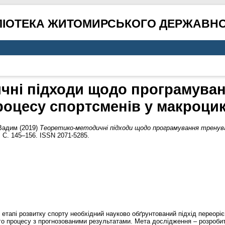
ЛІОТЕКА ЖИТОМИРСЬКОГО ДЕРЖАВНО
чні підходи щодо програмува
роцесу спортсменів у макроцик
Вадим
(2019)
Теоретико-методичні підходи щодо програмування тренува
. С. 145–156. ISSN 2071-5285.
етапі розвитку спорту необхідний науково обґрунтований підхід переорі
го процесу з прогнозованими результатами. Мета дослідження – розроби