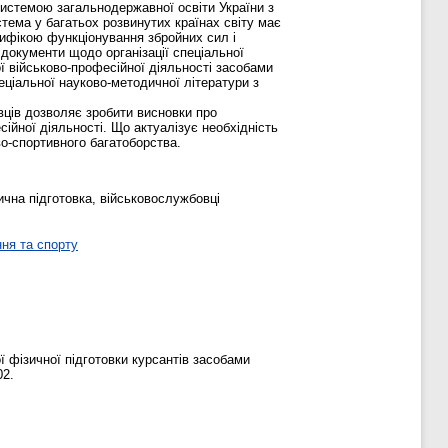
системою загальнодержавної освіти України з
стема у багатьох розвинутих країнах світу має
цифікою функціонування збройних сил і
 документи щодо організації спеціальної
ї військово-професійної діяльності засобами
еціальної науково-методичної літератури з
вців дозволяє зробити висновки про
ійної діяльності. Що актуалізує необхідність
во-спортивного багатоборства.
ична підготовка, військовослужбовці
ня та спорту
ї фізичної підготовки курсантів засобами
02.