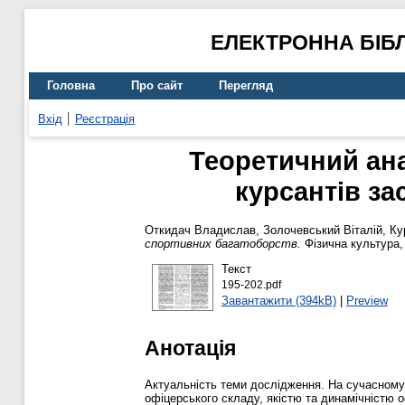
ЕЛЕКТРОННА БІБ
Головна
Про сайт
Перегляд
Вхід
Реєстрація
Теоретичний анал
курсантів з
Откидач Владислав
,
Золочевський Віталій
,
Ку
спортивних багатоборств.
Фізична культура, 
Текст
195-202.pdf
Завантажити (394kB)
|
Preview
Анотація
Актуальність теми дослідження. На сучасному 
офіцерського складу, якістю та динамічністю о