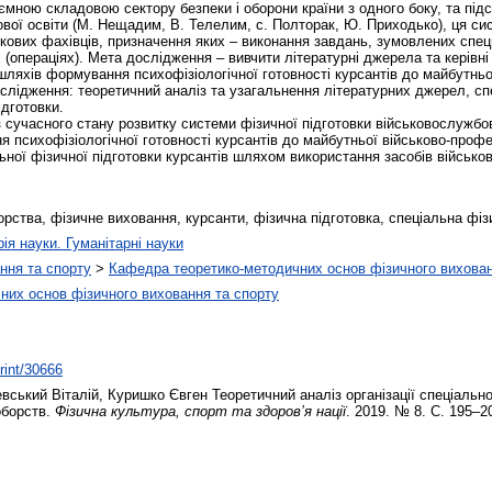
ємною складовою сектору безпеки і оборони країни з одного боку, та під
ової освіти (М. Нещадим, В. Телелим, с. Полторак, Ю. Приходько), ця си
ькових фахівців, призначення яких – виконання завдань, зумовлених спе
(операціях). Мета дослідження – вивчити літературні джерела та керівні
шляхів формування психофізіологічної готовності курсантів до майбутньо
слідження: теоретичний аналіз та узагальнення літературних джерел, сп
ідготовки.
з сучасного стану розвитку системи фізичної підготовки військовослужбо
психофізіологічної готовності курсантів до майбутньої військово-профес
ьної фізичної підготовки курсантів шляхом використання засобів військо
орства, фізичне виховання, курсанти, фізична підготовка, спеціальна фіз
рія науки. Гуманітарні науки
ння та спорту
>
Кафедра теоретико-методичних основ фізичного вихован
них основ фізичного виховання та спорту
print/30666
вський Віталій
,
Куришко Євген
Теоретичний аналіз організації спеціально
оборств.
Фізична культура, спорт та здоров’я нації
. 2019. № 8. С. 195–2