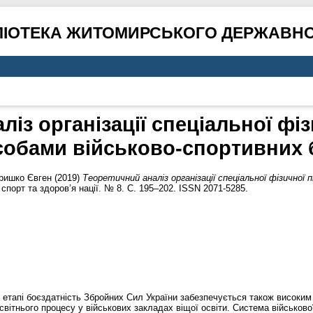
ЛІОТЕКА ЖИТОМИРСЬКОГО ДЕРЖАВНО
із організації спеціальної фі
асобами військово-спортивних 
ришко Євген
(2019)
Теоретичний аналіз організації спеціальної фізичної 
спорт та здоров’я нації. № 8. С. 195–202. ISSN 2071-5285.
етапі боєздатність Збройних Сил України забезпечується також високим 
світнього процесу у військових закладах віщої освіти. Система військово