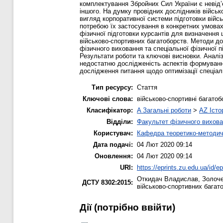
комплектування Збройних Сил України є невід’
іншого. На думку провідних дослідників військ
вигляд корпоративної системи підготовки війс
потребою їх застосування в конкретних умовах 
фізичної підготовки курсантів для визначення 
військово-спортивних багатоборств. Методи до
фізичного виховання та спеціальної фізичної п
Результати роботи та ключові висновки. Аналі
недостатню дослідженість аспектів формування 
дослідження питання щодо оптимізації спеціал
Тип ресурсу:
Стаття
Ключові слова:
військово-спортивні багатоб
Класифікатор:
A Загальні роботи
>
AZ Істо
Відділи:
Факультет фізичного вихова
Користувач:
Кафедра теоретико-методич
Дата подачі:
04 Лют 2020 09:14
Оновлення:
04 Лют 2020 09:14
URI:
https://eprints.zu.edu.ua/id/e
Откидач Владислав
,
Золоче
ДСТУ 8302:2015:
військово-спортивних багат
Дії ​​(потрібно ввійти)