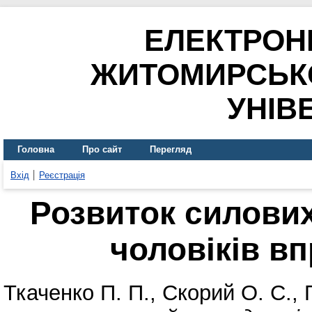
ЕЛЕКТРОН
ЖИТОМИРСЬК
УНІВ
Головна
Про сайт
Перегляд
Вхід
Реєстрація
Розвиток силових
чоловіків в
Ткаченко П. П.
,
Скорий О. С.
,