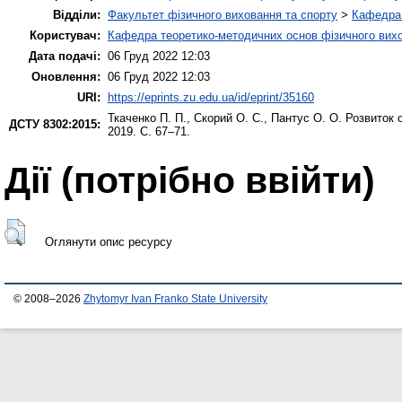
Відділи:
Факультет фізичного виховання та спорту
>
Кафедра 
Користувач:
Кафедра теоретико-методичних основ фізичного вихо
Дата подачі:
06 Груд 2022 12:03
Оновлення:
06 Груд 2022 12:03
URI:
https://eprints.zu.edu.ua/id/eprint/35160
Ткаченко П. П.
,
Скорий О. С.
,
Пантус О. О.
Розвиток с
ДСТУ 8302:2015:
2019. С. 67–71.
Дії ​​(потрібно ввійти)
Оглянути опис ресурсу
© 2008–2026
Zhytomyr Ivan Franko State University