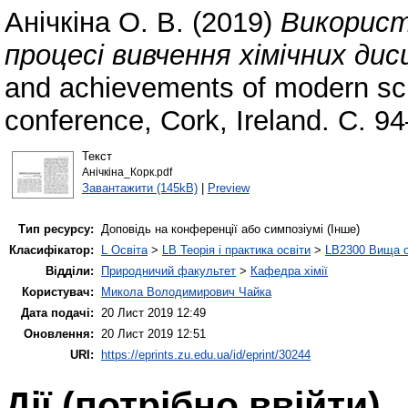
Анічкіна О. В.
(2019)
Використ
процесі вивчення хімічних дис
and achievements of modern scien
conference, Cork, Ireland. С. 9
Текст
Анічкіна_Корк.pdf
Завантажити (145kB)
|
Preview
Тип ресурсу:
Доповідь на конференції або симпозіумі (Інше)
Класифікатор:
L Освіта
>
LB Теорія і практика освіти
>
LB2300 Вища о
Відділи:
Природничий факультет
>
Кафедра хімії
Користувач:
Микола Володимирович Чайка
Дата подачі:
20 Лист 2019 12:49
Оновлення:
20 Лист 2019 12:51
URI:
https://eprints.zu.edu.ua/id/eprint/30244
Дії ​​(потрібно ввійти)